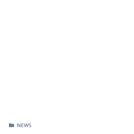
카
NEWS
테