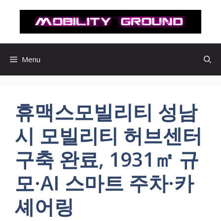
컨
텐
츠
로
건
Menu
너
뛰
기
휴맥스모빌리티 성남
시 모빌리티 허브센터
구축 완료, 1931㎡ 규
모·AI 스마트 주차·카
셰어링