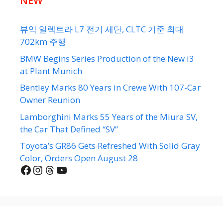
NEW
뷰익 일렉트라 L7 전기 세단, CLTC 기준 최대
702km 주행
BMW Begins Series Production of the New i3
at Plant Munich
Bentley Marks 80 Years in Crewe With 107-Car
Owner Reunion
Lamborghini Marks 55 Years of the Miura SV,
the Car That Defined “SV”
Toyota’s GR86 Gets Refreshed With Solid Gray
Color, Orders Open August 28
Facebook
Instagram
Threads
YouTube