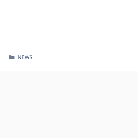
카
NEWS
테
고
리