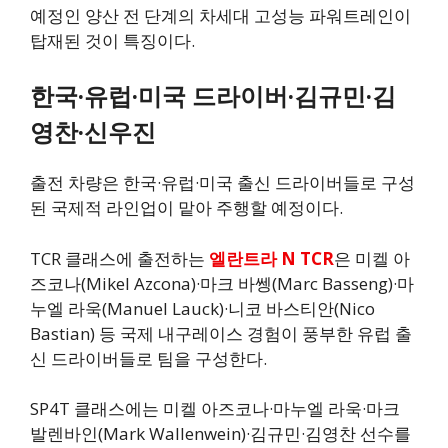
예정인 양산 전 단계의 차세대 고성능 파워트레인이
탑재된 것이 특징이다.
한국·유럽·미국 드라이버·김규민·김
영찬·신우진
출전 차량은 한국·유럽·미국 출신 드라이버들로 구성
된 국제적 라인업이 맡아 주행할 예정이다.
TCR 클래스에 출전하는
엘란트라 N TCR
은 미켈 아
즈코나(Mikel Azcona)·마크 바쎙(Marc Basseng)·마
누엘 라욱(Manuel Lauck)·니코 바스티안(Nico
Bastian) 등 국제 내구레이스 경험이 풍부한 유럽 출
신 드라이버들로 팀을 구성한다.
SP4T 클래스에는 미켈 아즈코나·마누엘 라욱·마크
발렌바인(Mark Wallenwein)·김규민·김영찬 선수를