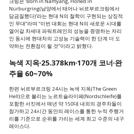
크링은 ‘Born in Namyang, Honed in
Nürburgring(남양에서 태어나 뉘르부르크링에서
담금질했다)’라는 현대 N의 철학이 구현되는 상징적
인 무대”라며 “이번 대회는 현대 N의 새로운 시대를
열어갈 차세대 파워트레인의 성능을 증명하는 자리
인 동시에 현대차의 고성능 기술력이 한 단계 더 도
약하는 전환점이 될 것”이라고 밝혔다.
녹색 지옥·25.378km·170개 코너·완
주율 60~70%
한편 뉘르부르크링 24시는 녹색 지옥(The Green
Hell)으로 불리는 노르트슐라이페(Nordschleife)를
포함한 서킷에서 매년 약 150대 내외의 경주차들이
참가하고 24시간 동안의 레이스를 통한 누적 주행거
리를 기준으로 순위를 가리는 세계 최고 수준의 내구
레이스다.