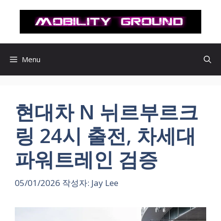
컨
텐
츠
로
건
Menu
너
뛰
기
현대차 N 뉘르부르크
링 24시 출전, 차세대
파워트레인 검증
05/01/2026
작성자:
Jay Lee