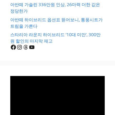
아반떼 가솔린 336만원 인상, 26마력 더한 값은
정당한가
아반떼 하이브리드 옵션표 뜯어보니, 통풍시트가
트림을 가른다
스타리아 라운지 하이브리드 ’10대 미만’, 300만
원 할인의 마지막 재고
Facebook
Instagram
Threads
YouTube