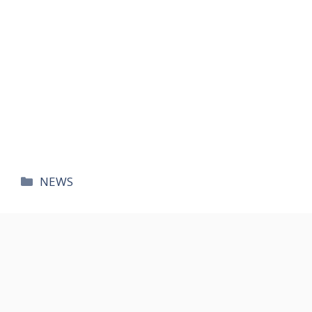
카
NEWS
테
고
리