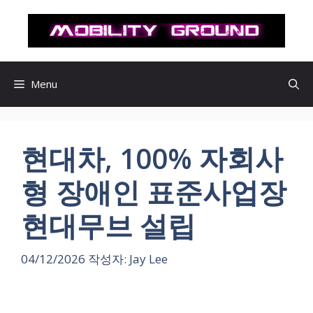
컨
텐
츠
로
건
Menu
너
뛰
기
현대차, 100% 자회사
형 장애인 표준사업장
현대무브 설립
04/12/2026
작성자:
Jay Lee