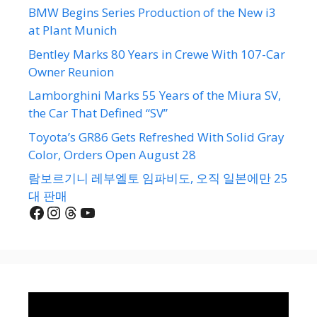
BMW Begins Series Production of the New i3
at Plant Munich
Bentley Marks 80 Years in Crewe With 107-Car
Owner Reunion
Lamborghini Marks 55 Years of the Miura SV,
the Car That Defined “SV”
Toyota’s GR86 Gets Refreshed With Solid Gray
Color, Orders Open August 28
람보르기니 레부엘토 임파비도, 오직 일본에만 25
대 판매
Facebook
Instagram
Threads
YouTube