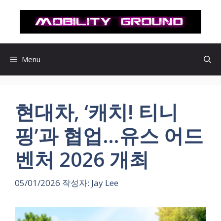
컨
텐
츠
로
건
Menu
너
뛰
기
현대차, ‘캐치! 티니
핑’과 협업…유스 어드
벤처 2026 개최
05/01/2026
작성자:
Jay Lee