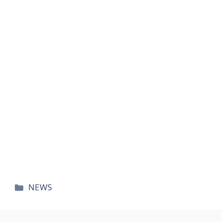
카
NEWS
테
고