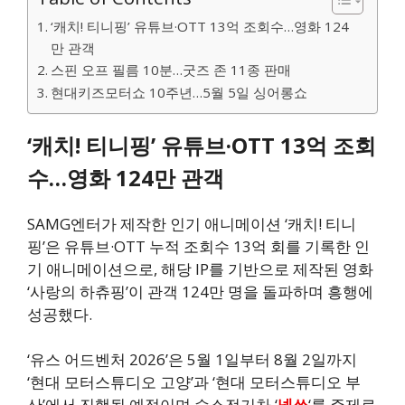
‘캐치! 티니핑’ 유튜브·OTT 13억 조회수…영화 124
만 관객
스핀 오프 필름 10분…굿즈 존 11종 판매
현대키즈모터쇼 10주년…5월 5일 싱어롱쇼
‘캐치! 티니핑’ 유튜브·OTT 13억 조회
수…영화 124만 관객
SAMG엔터가 제작한 인기 애니메이션 ‘캐치! 티니
핑’은 유튜브·OTT 누적 조회수 13억 회를 기록한 인
기 애니메이션으로, 해당 IP를 기반으로 제작된 영화
‘사랑의 하츄핑’이 관객 124만 명을 돌파하며 흥행에
성공했다.
‘유스 어드벤처 2026’은 5월 1일부터 8월 2일까지
‘현대 모터스튜디오 고양’과 ‘현대 모터스튜디오 부
산’에서 진행될 예정이며 수소전기차 ‘
넥쏘
‘를 주제로