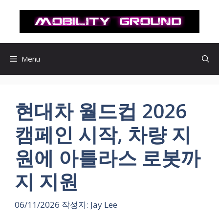
컨
텐
츠
로
건
Menu
너
뛰
기
현대차 월드컵 2026
캠페인 시작, 차량 지
원에 아틀라스 로봇까
지 지원
06/11/2026
작성자:
Jay Lee