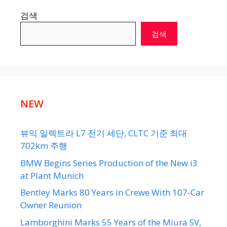
검색
검색
NEW
뷰익 일렉트라 L7 전기 세단, CLTC 기준 최대
702km 주행
BMW Begins Series Production of the New i3
at Plant Munich
Bentley Marks 80 Years in Crewe With 107-Car
Owner Reunion
Lamborghini Marks 55 Years of the Miura SV,