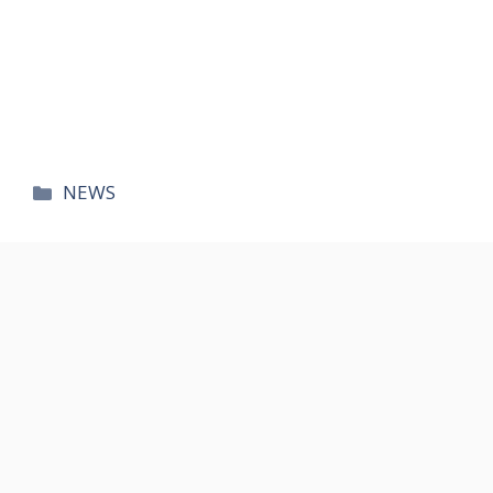
카
NEWS
테
고
리