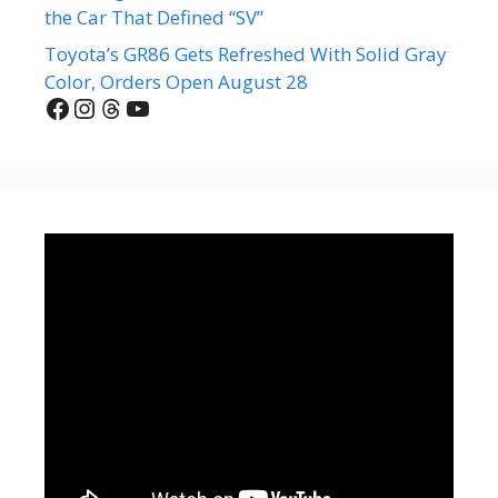
the Car That Defined “SV”
Toyota’s GR86 Gets Refreshed With Solid Gray
Color, Orders Open August 28
Facebook
Instagram
Threads
YouTube