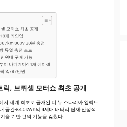
뤼셀 모터쇼 최초 공개
 18개 라인업
·387km·800V 20분 충전
후방 듀얼 충전 포트
4천만원대 구매 가능
투어 바디케어·14개 에어셀
릭 8,787만원
트릭, 브뤼셀 모터쇼 최초 공개
쇼에서 세계 최초로 공개된 더 뉴 스타리아 일렉트
 공간·84.0kWh의 4세대 배터리 탑재·안정적
 기술 기반 편의 기능을 갖췄다.