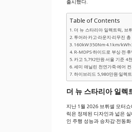
출시했다.
Table of Contents
더 뉴 스타리아 일렉트릭, 브
투어러·카고·라운지·리무진 총
160kW·350Nm·4.1km/kWh
R-MDPS·하이드로 부싱·전·
카고 5,792만원·서울 기준 
세미 애닐린 천연가죽·에어 컨
하이브리드 5,980만원·일렉트
더 뉴 스타리아 일렉
지난 1월 2026 브뤼셀 모터
릭은 정제된 디자인과 넓은 실내
인 주행 성능과 승차감·전동화