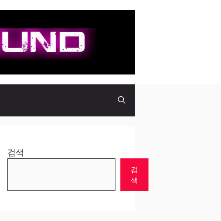
검색
검
색