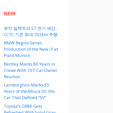
NEW
뷰익 일렉트라 L7 전기 세단,
CLTC 기준 최대 702km 주행
BMW Begins Series
Production of the New i3 at
Plant Munich
Bentley Marks 80 Years in
Crewe With 107-Car Owner
Reunion
Lamborghini Marks 55
Years of the Miura SV, the
Car That Defined “SV”
Toyota’s GR86 Gets
Refreshed With Solid Gray