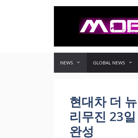
컨
텐
츠
로
건
너
뛰
기
NEWS
GLOBAL NEWS
현대차 더 뉴
리무진 23일
완성