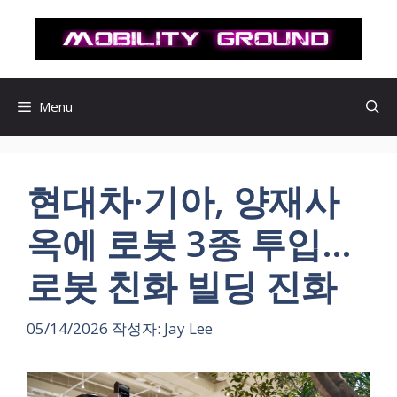
컨
텐
츠
로
건
Menu
너
뛰
기
현대차·기아, 양재사
옥에 로봇 3종 투입…
로봇 친화 빌딩 진화
05/14/2026
작성자:
Jay Lee