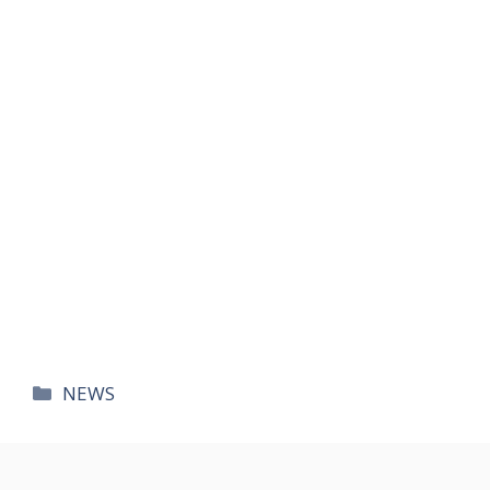
카
NEWS
테
고
리