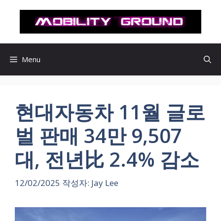
컨
텐
츠
로
건
Menu
너
뛰
기
현대자동차 11월 글로
벌 판매 34만 9,507
대, 전년比 2.4% 감소
12/02/2025
작성자:
Jay Lee