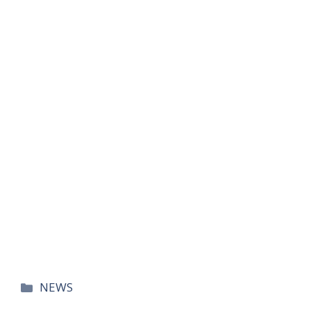
카
NEWS
테