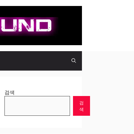
검색
검
색