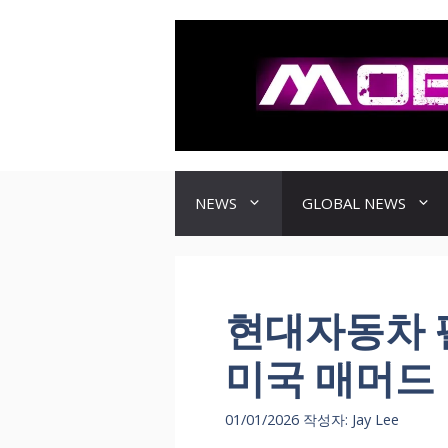
컨
텐
츠
로
건
너
뛰
기
NEWS
GLOBAL NEWS
현대자동차 팰
미국 매머드 
01/01/2026
작성자:
Jay Lee