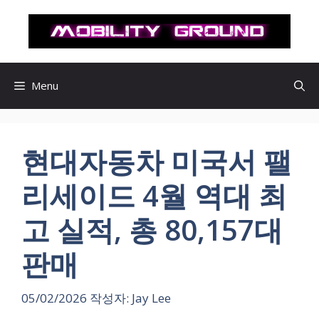
컨
텐
츠
로
건
Menu
너
뛰
기
현대자동차 미국서 팰
리세이드 4월 역대 최
고 실적, 총 80,157대
판매
05/02/2026
작성자:
Jay Lee