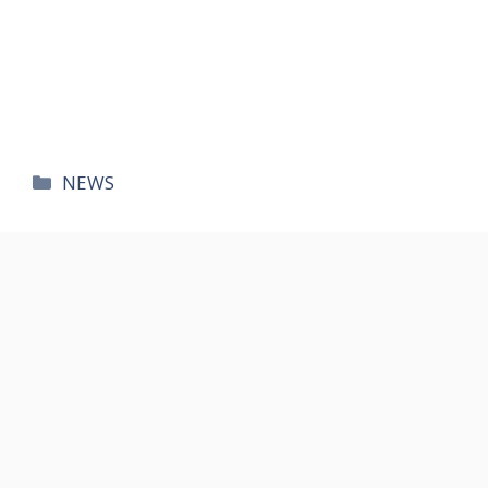
카
NEWS
테
고
리