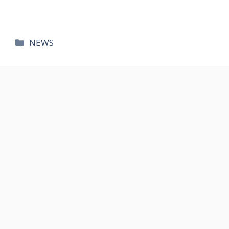
카
NEWS
테
고
리