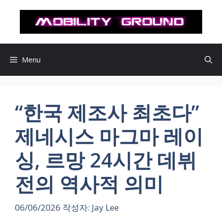
컨
텐
츠
로
건
Menu
너
뛰
기
“한국 제조사 최초다”
제네시스 마그마 레이
싱, 르망 24시간 데뷔
전의 역사적 의미
06/06/2026
작성자:
Jay Lee