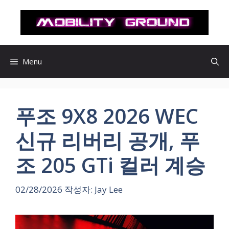
컨
텐
츠
로
건
Menu
너
뛰
기
푸조 9X8 2026 WEC
신규 리버리 공개, 푸
조 205 GTi 컬러 계승
02/28/2026
작성자:
Jay Lee