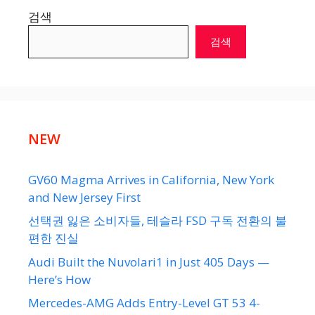
검색
검색
NEW
GV60 Magma Arrives in California, New York
and New Jersey First
선택권 잃은 소비자들, 테슬라 FSD 구독 전환의 불
편한 진실
Audi Built the Nuvolari1 in Just 405 Days —
Here’s How
Mercedes-AMG Adds Entry-Level GT 53 4-