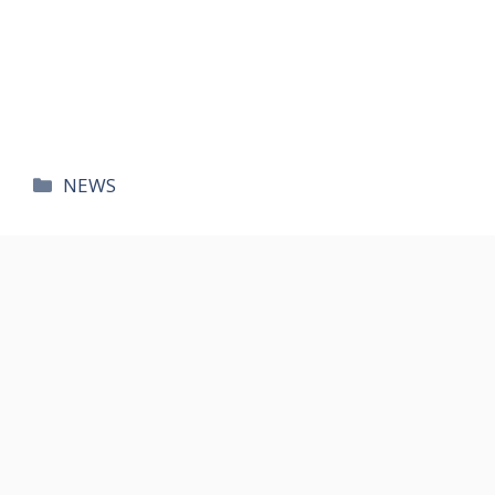
카
NEWS
테
고
리