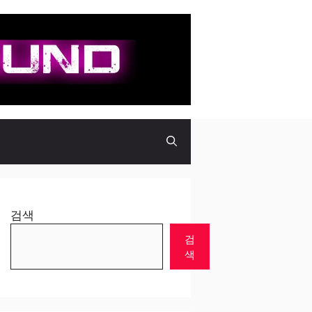
검색
검
색