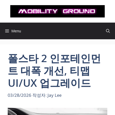
컨
텐
츠
로
건
Menu
너
뛰
기
폴스타 2 인포테인먼
트 대폭 개선, 티맵
UI/UX 업그레이드
03/28/2026
작성자:
Jay Lee