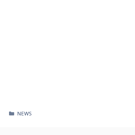
카
NEWS
테
고