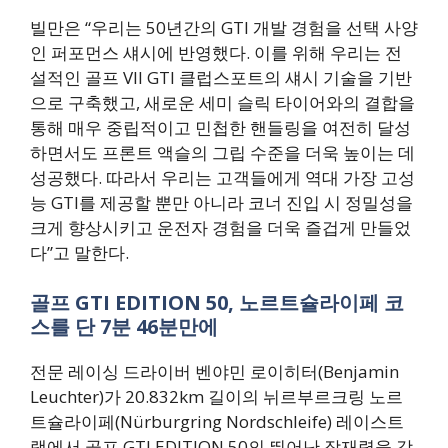
빌만은 “우리는 50년간의 GTI 개발 경험을 선택 사양
인 퍼포먼스 섀시에 반영했다. 이를 위해 우리는 전
설적인 골프 VII GTI 클럽스포트의 섀시 기술을 기반
으로 구축했고, 새로운 세미 슬릭 타이어와의 결합을
통해 매우 중립적이고 민첩한 핸들링을 여전히 달성
하면서도 프론트 액슬의 그립 수준을 더욱 높이는 데
성공했다. 따라서 우리는 고객들에게 역대 가장 고성
능 GTI를 제공할 뿐만 아니라 코너 진입 시 정밀성을
크게 향상시키고 운전자 경험을 더욱 즐겁게 만들었
다”고 말한다.
골프 GTI EDITION 50, 노르트슐라이페 코
스를 단 7분 46분만에
전문 레이싱 드라이버 벤야민 로이히터(Benjamin
Leuchter)가 20.832km 길이의 뉘르부르크링 노르
트슐라이페(Nürburgring Nordschleife) 레이스트
랙에서 골프 GTI EDITION 50의 뛰어난 잠재력을 강