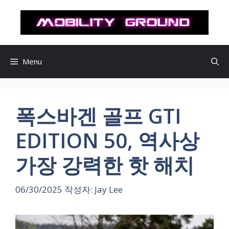
컨
텐
츠
로
건
Menu
너
뛰
기
폭스바겐 골프 GTI
EDITION 50, 역사상
가장 강력한 핫 해치
06/30/2025
작성자:
Jay Lee