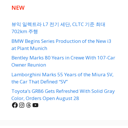
NEW
뷰익 일렉트라 L7 전기 세단, CLTC 기준 최대
702km 주행
BMW Begins Series Production of the New i3
at Plant Munich
Bentley Marks 80 Years in Crewe With 107-Car
Owner Reunion
Lamborghini Marks 55 Years of the Miura SV,
the Car That Defined “SV”
Toyota’s GR86 Gets Refreshed With Solid Gray
Color, Orders Open August 28
Facebook
Instagram
Threads
YouTube