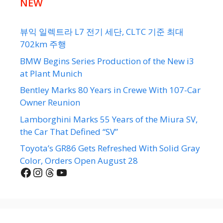
NEW
뷰익 일렉트라 L7 전기 세단, CLTC 기준 최대
702km 주행
BMW Begins Series Production of the New i3
at Plant Munich
Bentley Marks 80 Years in Crewe With 107-Car
Owner Reunion
Lamborghini Marks 55 Years of the Miura SV,
the Car That Defined “SV”
Toyota’s GR86 Gets Refreshed With Solid Gray
Color, Orders Open August 28
Facebook
Instagram
Threads
YouTube