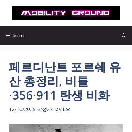
컨
텐
츠
로
건
Menu
너
뛰
기
페르디난트 포르쉐 유
산 총정리, 비틀
·356·911 탄생 비화
12/16/2025
작성자:
Jay Lee