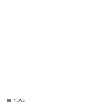
카
NEWS
테