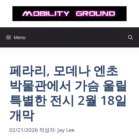
컨
텐
츠
로
건
Menu
너
뛰
기
페라리, 모데나 엔초
박물관에서 가슴 울릴
특별한 전시 2월 18일
개막
02/21/2026
작성자:
Jay Lee