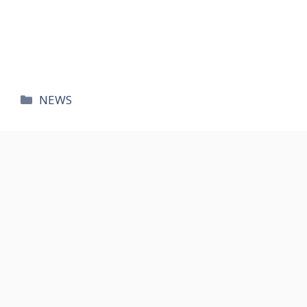
카
NEWS
테
고
리