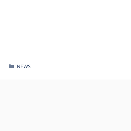
카
NEWS
테
고
리