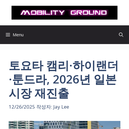
컨
텐
츠
로
건
Menu
너
뛰
기
토요타 캠리·하이랜더
·툰드라, 2026년 일본
시장 재진출
12/26/2025
작성자:
Jay Lee