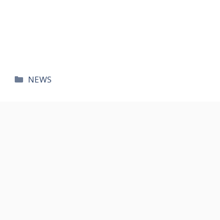
카
NEWS
테
고
리