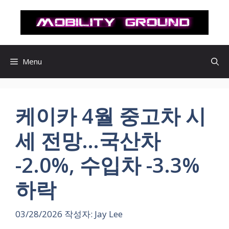
컨
텐
츠
로
건
Menu
너
뛰
기
케이카 4월 중고차 시
세 전망…국산차
-2.0%, 수입차 -3.3%
하락
03/28/2026
작성자:
Jay Lee