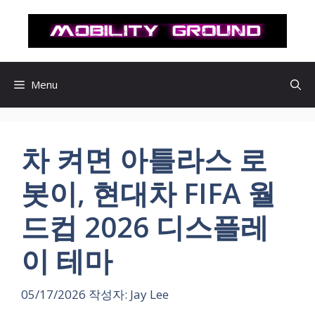
컨
텐
츠
로
건
Menu
너
뛰
기
차 켜면 아틀라스 로
봇이, 현대차 FIFA 월
드컵 2026 디스플레
이 테마
05/17/2026
작성자:
Jay Lee