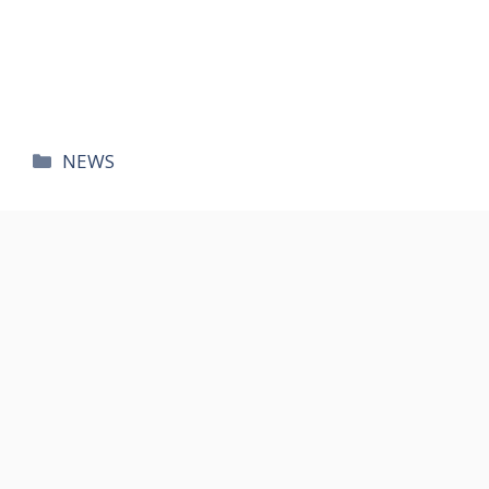
카
NEWS
테
고
리