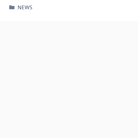
카
NEWS
테
고
리