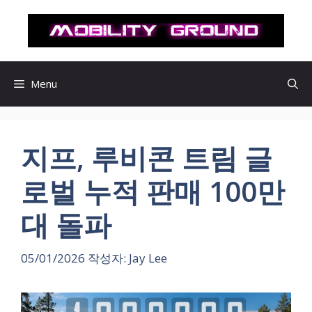
컨
텐
츠
로
건
Menu
너
뛰
기
지프, 루비콘 트림 글
로벌 누적 판매 100만
대 돌파
05/01/2026
작성자:
Jay Lee