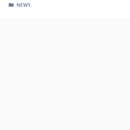
카
NEWS
테
고
리