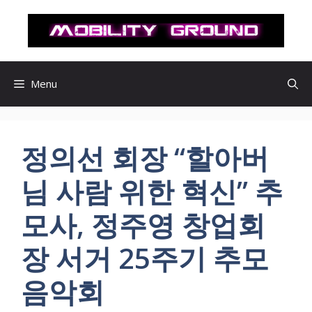
컨
텐
츠
로
건
Menu
너
뛰
기
정의선 회장 “할아버
님 사람 위한 혁신” 추
모사, 정주영 창업회
장 서거 25주기 추모
음악회