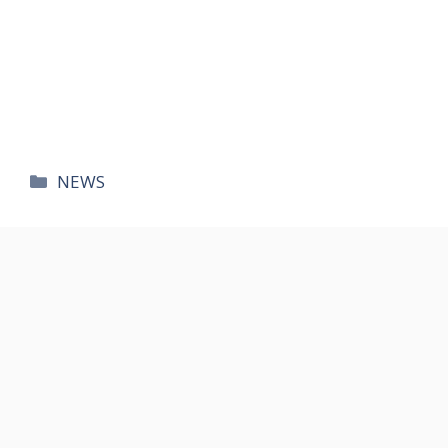
카
NEWS
테
고
리