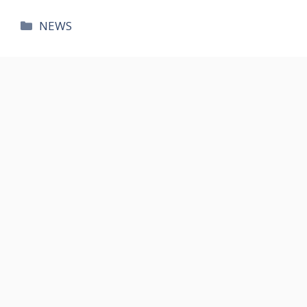
카
NEWS
테
고
리