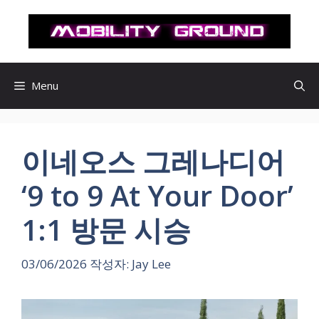
컨
텐
츠
로
건
Menu
너
뛰
기
이네오스 그레나디어
‘9 to 9 At Your Door’
1:1 방문 시승
03/06/2026
작성자:
Jay Lee