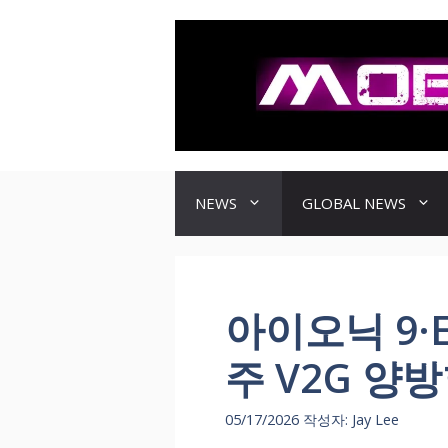
컨
텐
츠
로
건
너
뛰
기
NEWS
GLOBAL NEWS
아이오닉 9·E
주 V2G 양
05/17/2026
작성자:
Jay Lee