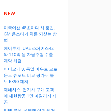
NEW
미국에선 48초마다 차 훔친,
GM 온스타가 차를 되찾는 방
법
에이투지, UAE 스페이스42
와 110억 원 자율주행 수출
계약 체결
아이오닉 9, 독일 아우토 모토
운트 슈포트 비교 평가서 볼
보 EX90 제쳐
제네시스, 전기차 구매 고객
에 대한항공 1만 마일리지 제
공
티맵 분석, 폭염에 여행·레저