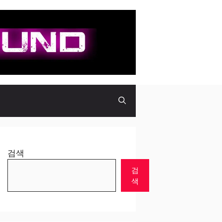
검색
검
색