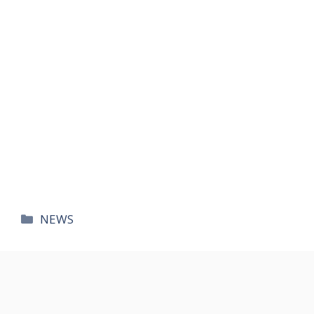
카
NEWS
테
고
리