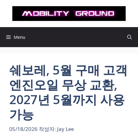
컨
텐
츠
로
건
Menu
너
뛰
기
쉐보레, 5월 구매 고객
엔진오일 무상 교환,
2027년 5월까지 사용
가능
05/18/2026
작성자:
Jay Lee