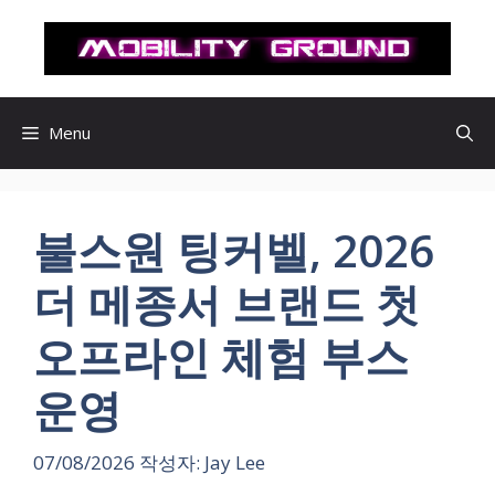
컨
텐
츠
로
건
Menu
너
뛰
기
불스원 팅커벨, 2026
더 메종서 브랜드 첫
오프라인 체험 부스
운영
07/08/2026
작성자:
Jay Lee