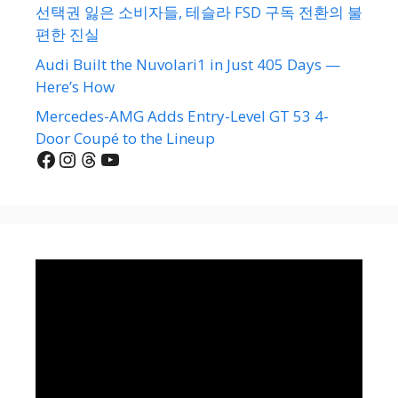
선택권 잃은 소비자들, 테슬라 FSD 구독 전환의 불
편한 진실
Audi Built the Nuvolari1 in Just 405 Days —
Here’s How
Mercedes-AMG Adds Entry-Level GT 53 4-
Door Coupé to the Lineup
Facebook
Instagram
Threads
YouTube