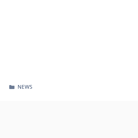
카
NEWS
테
고
리