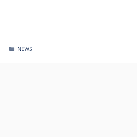
카
NEWS
테
고
리