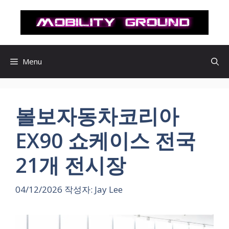
컨
텐
츠
로
건
Menu
너
뛰
기
볼보자동차코리아
EX90 쇼케이스 전국
21개 전시장
04/12/2026
작성자:
Jay Lee