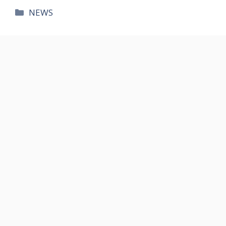
카
NEWS
테
고
리