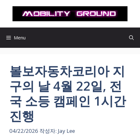
컨
텐
츠
로
건
Menu
너
뛰
기
볼보자동차코리아 지
구의 날 4월 22일, 전
국 소등 캠페인 1시간
진행
04/22/2026
작성자:
Jay Lee