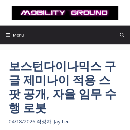
컨
텐
츠
로
건
Menu
너
뛰
기
보스턴다이나믹스 구
글 제미나이 적용 스
팟 공개, 자율 임무 수
행 로봇
04/18/2026
작성자:
Jay Lee