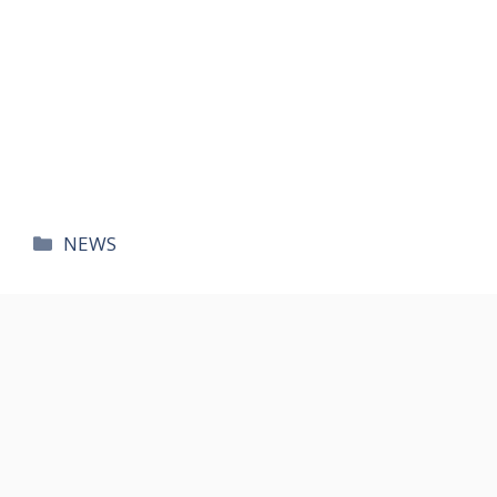
카
NEWS
테
고
리