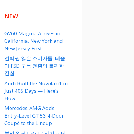
NEW
GV60 Magma Arrives in
California, New York and
New Jersey First
선택권 잃은 소비자들, 테슬
라 FSD 구독 전환의 불편한
진실
Audi Built the Nuvolari1 in
Just 405 Days — Here’s
How
Mercedes-AMG Adds
Entry-Level GT 53 4-Door
Coupé to the Lineup
뷰익 일렉트라 L7 전기 세단,