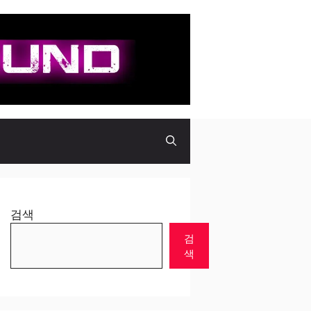
검색
검
색