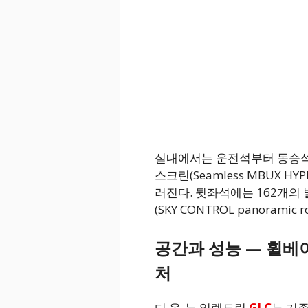
실내에서는 운전석부터 동승석
스크린(Seamless MBUX H
러진다. 뒷좌석에는 162개의
(SKY CONTROL panoramic
공간과 성능 — 휠베이
처
디 올-뉴 일렉트릭
GLC
는 기존