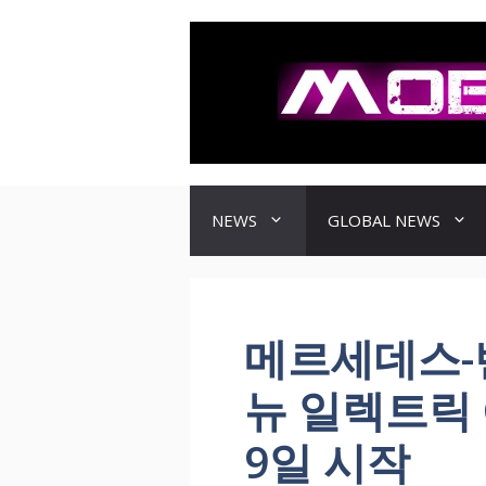
컨
텐
츠
로
건
너
뛰
기
NEWS
GLOBAL NEWS
메르세데스-벤
뉴 일렉트릭 
9일 시작