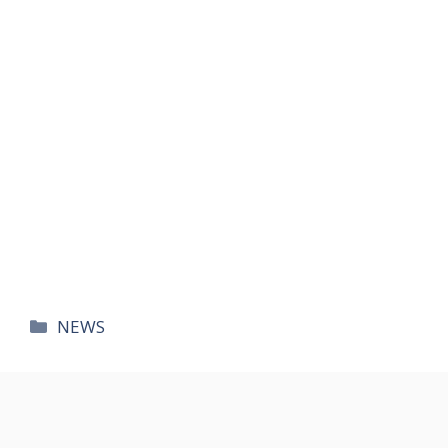
카
NEWS
테
고
리