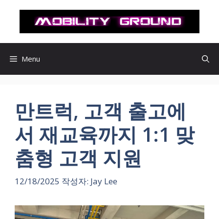
컨
텐
츠
로
건
Menu
너
뛰
기
만트럭, 고객 출고에
서 재교육까지 1:1 맞
춤형 고객 지원
12/18/2025
작성자:
Jay Lee