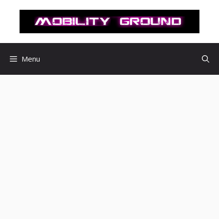
컨
텐
츠
로
건
Menu
너
뛰
기