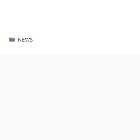
카
NEWS
테
고
리