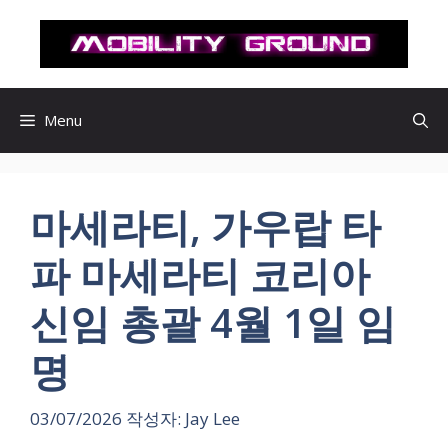
컨
텐
츠
로
건
Menu
너
뛰
기
마세라티, 가우랍 타
파 마세라티 코리아
신임 총괄 4월 1일 임
명
03/07/2026
작성자:
Jay Lee