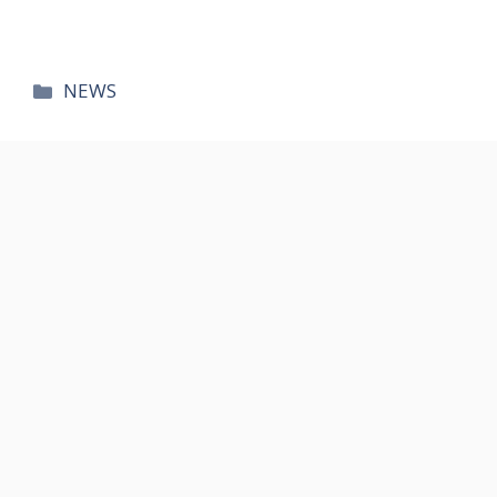
카
NEWS
테
고
리