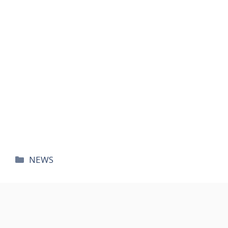
카
NEWS
테
고
리