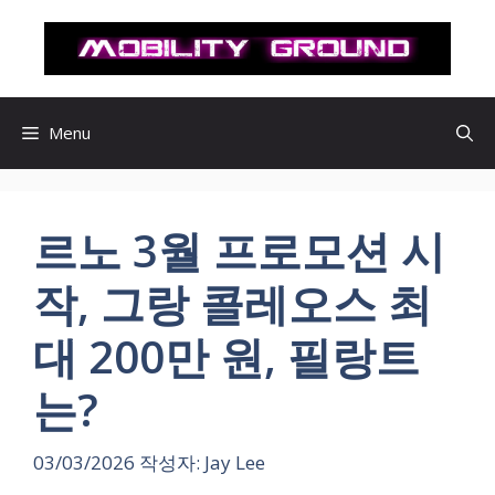
컨
텐
츠
로
건
Menu
너
뛰
기
르노 3월 프로모션 시
작, 그랑 콜레오스 최
대 200만 원, 필랑트
는?
03/03/2026
작성자:
Jay Lee