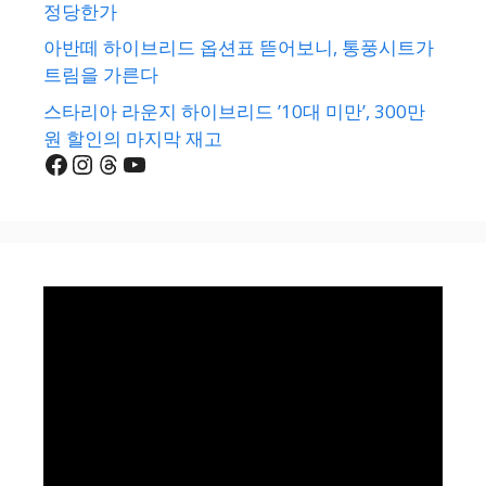
정당한가
아반떼 하이브리드 옵션표 뜯어보니, 통풍시트가
트림을 가른다
스타리아 라운지 하이브리드 ’10대 미만’, 300만
원 할인의 마지막 재고
Facebook
Instagram
Threads
YouTube