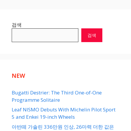
검색
검색
NEW
Bugatti Destrier: The Third One-of-One
Programme Solitaire
Leaf NISMO Debuts With Michelin Pilot Sport
5 and Enkei 19-inch Wheels
아반떼 가솔린 336만원 인상, 26마력 더한 값은