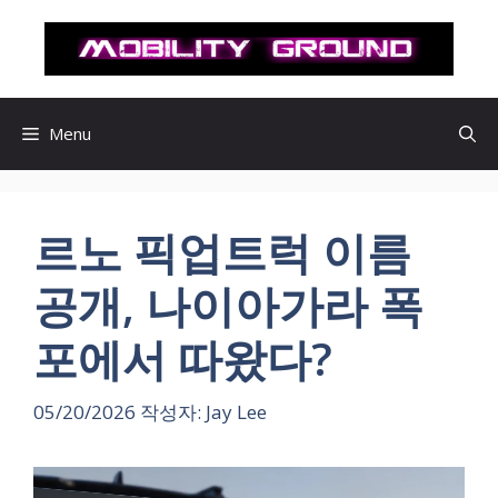
컨
텐
츠
로
건
Menu
너
뛰
기
르노 픽업트럭 이름
공개, 나이아가라 폭
포에서 따왔다?
05/20/2026
작성자:
Jay Lee