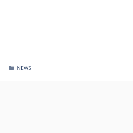
카
NEWS
테
고
리