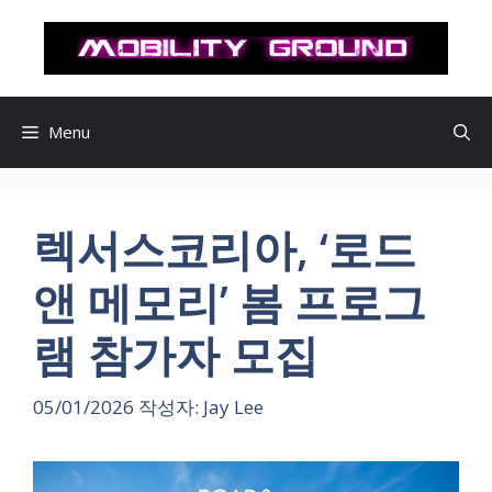
컨
텐
츠
로
건
Menu
너
뛰
기
렉서스코리아, ‘로드
앤 메모리’ 봄 프로그
램 참가자 모집
05/01/2026
작성자:
Jay Lee