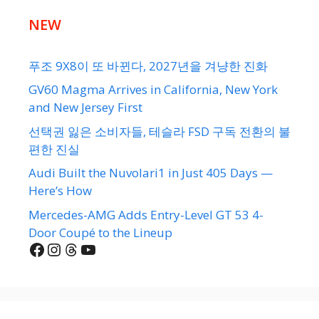
NEW
푸조 9X8이 또 바뀐다, 2027년을 겨냥한 진화
GV60 Magma Arrives in California, New York
and New Jersey First
선택권 잃은 소비자들, 테슬라 FSD 구독 전환의 불
편한 진실
Audi Built the Nuvolari1 in Just 405 Days —
Here’s How
Mercedes-AMG Adds Entry-Level GT 53 4-
Door Coupé to the Lineup
Facebook
Instagram
Threads
YouTube