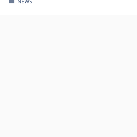
카
NEWS
테
고
리