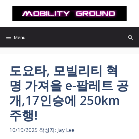
컨
텐
츠
로
건
Menu
너
뛰
기
도요타, 모빌리티 혁
명 가져올 e-팔레트 공
개,17인승에 250km
주행!
10/19/2025
작성자:
Jay Lee