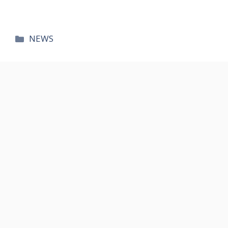
카
NEWS
테
고
리