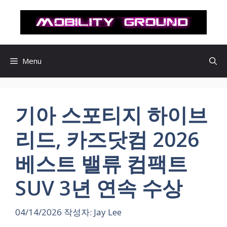
컨
텐
츠
로
건
Menu
너
뛰
기
기아 스포티지 하이브
리드, 카즈닷컴 2026
베스트 밸류 컴팩트
SUV 3년 연속 수상
04/14/2026
작성자:
Jay Lee