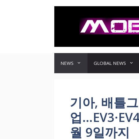
컨
텐
츠
로
건
너
뛰
기
NEWS
GLOBAL NEWS
기아, 배틀
업…EV3·EV
월 9일까지