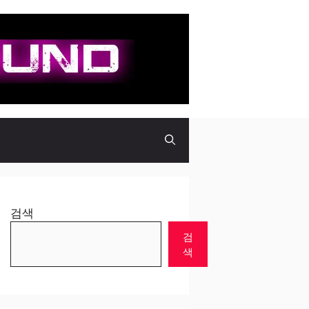
검색
검
색