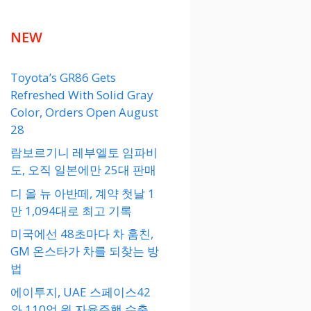
NEW
Toyota’s GR86 Gets
Refreshed With Solid Gray
Color, Orders Open August
28
람보르기니 레부엘토 임파비
도, 오직 일본에만 25대 판매
디 올 뉴 아반떼, 계약 첫날 1
만 1,094대로 최고 기록
미국에선 48초마다 차 훔친,
GM 온스타가 차를 되찾는 방
법
에이투지, UAE 스페이스42
와 110억 원 자율주행 수출