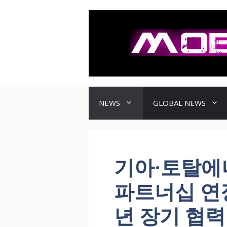
컨
텐
츠
로
건
너
뛰
기
NEWS
GLOBAL NEWS
기아·토탈에
파트너십 연장,
년 장기 협력