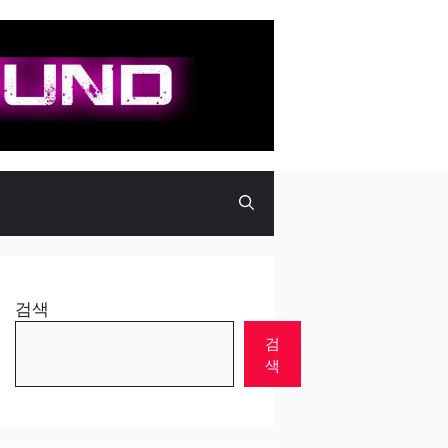
검색
검
색