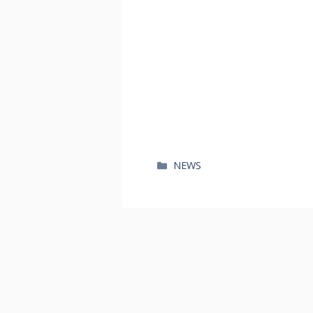
카
NEWS
테
고
리