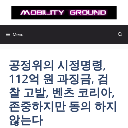
컨
텐
츠
로
건
Menu
너
뛰
기
공정위의 시정명령,
112억 원 과징금, 검
찰 고발, 벤츠 코리아,
존중하지만 동의 하지
않는다