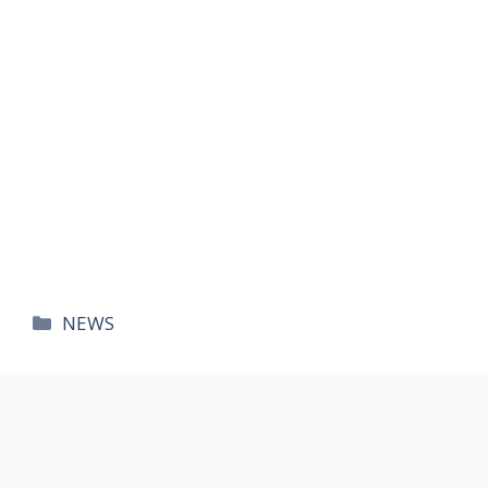
카
NEWS
테
고
리