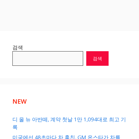
검색
검색
NEW
디 올 뉴 아반떼, 계약 첫날 1만 1,094대로 최고 기
록
미국에선 48초마다 차 훔친, GM 온스타가 차를