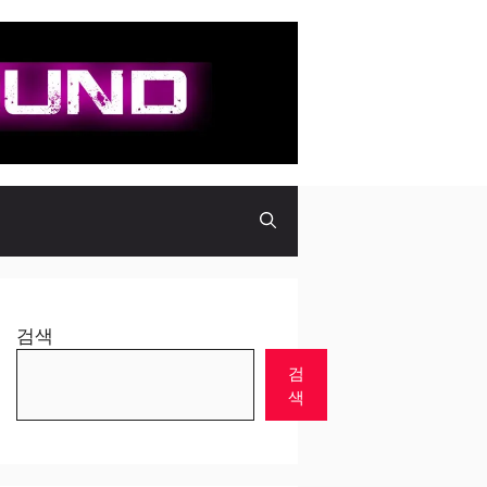
검색
검
색