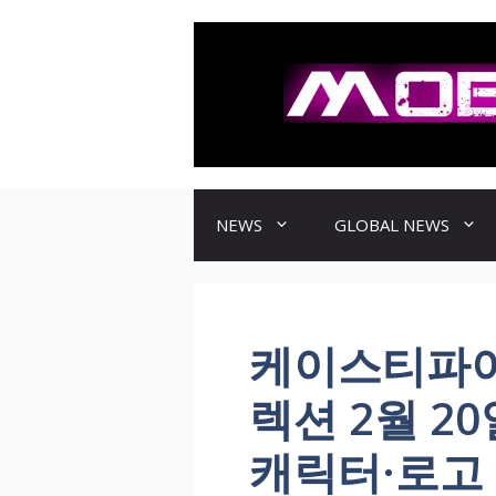
컨
텐
츠
로
건
너
뛰
기
NEWS
GLOBAL NEWS
케이스티파이
렉션 2월 20
캐릭터·로고