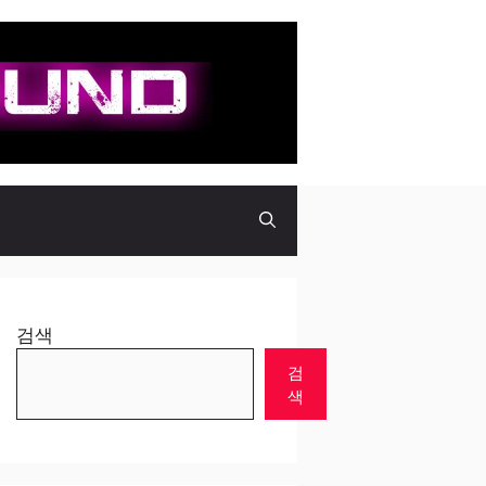
검색
검
색