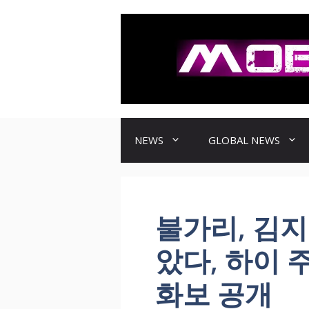
컨
텐
츠
로
건
너
뛰
기
NEWS
GLOBAL NEWS
불가리, 김지
았다, 하이 
화보 공개