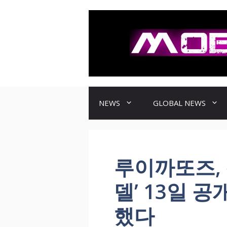
컨
텐
츠
로
건
너
뛰
기
NEWS
GLOBAL NEWS
루이까또즈, 
델’ 13일 공
했다