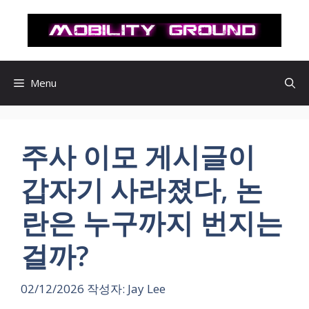
컨
텐
츠
로
건
Menu
너
뛰
기
주사 이모 게시글이
갑자기 사라졌다, 논
란은 누구까지 번지는
걸까?
02/12/2026
작성자:
Jay Lee