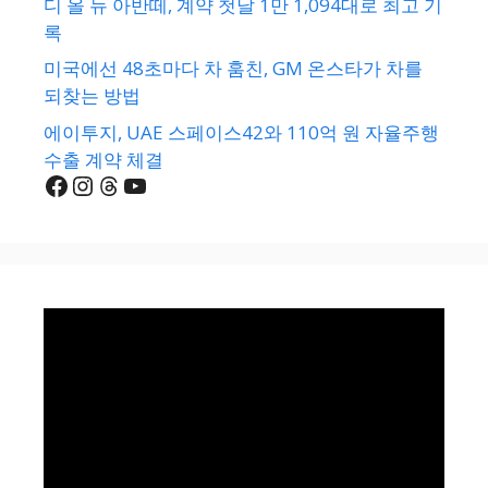
디 올 뉴 아반떼, 계약 첫날 1만 1,094대로 최고 기
록
미국에선 48초마다 차 훔친, GM 온스타가 차를
되찾는 방법
에이투지, UAE 스페이스42와 110억 원 자율주행
수출 계약 체결
Facebook
Instagram
Threads
YouTube