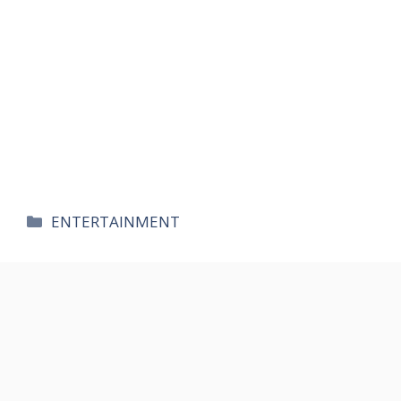
카
ENTERTAINMENT
테
고
리