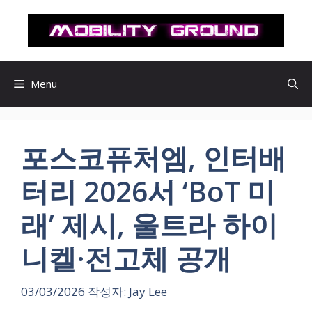
컨
텐
츠
로
건
Menu
너
뛰
기
포스코퓨처엠, 인터배
터리 2026서 ‘BoT 미
래’ 제시, 울트라 하이
니켈·전고체 공개
03/03/2026
작성자:
Jay Lee