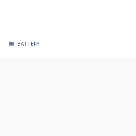
카
BATTERY
테
고
리