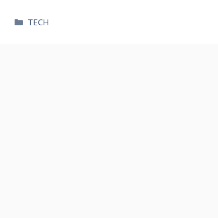
카
TECH
테
고
리