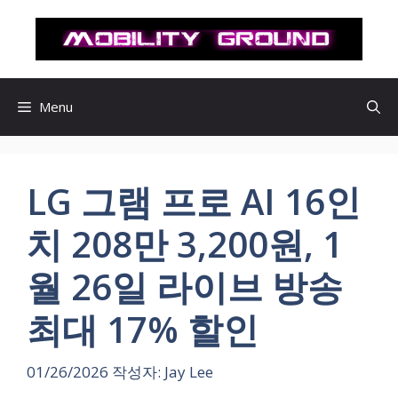
컨
텐
츠
로
건
Menu
너
뛰
기
LG 그램 프로 AI 16인
치 208만 3,200원, 1
월 26일 라이브 방송
최대 17% 할인
01/26/2026
작성자:
Jay Lee