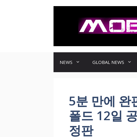
컨
텐
츠
로
건
너
뛰
기
NEWS
GLOBAL NEWS
5분 만에 완
폴드 12일 공
정판