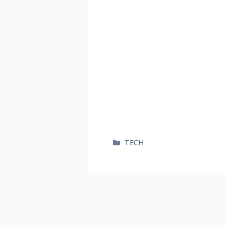
카
TECH
테
고
리