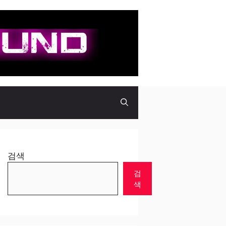
검색
검
색