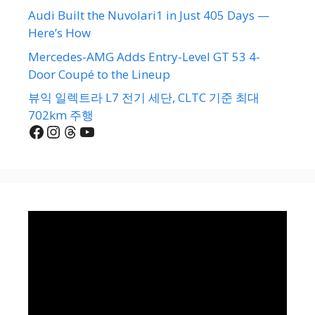
Audi Built the Nuvolari1 in Just 405 Days —
Here’s How
Mercedes-AMG Adds Entry-Level GT 53 4-
Door Coupé to the Lineup
뷰익 일렉트라 L7 전기 세단, CLTC 기준 최대
702km 주행
Facebook
Instagram
Threads
YouTube