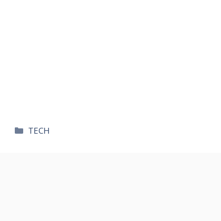
카
TECH
테
고
리