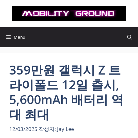
컨
텐
츠
로
건
Menu
너
뛰
기
359만원 갤럭시 Z 트
라이폴드 12일 출시,
5,600mAh 배터리 역
대 최대
12/03/2025
작성자:
Jay Lee